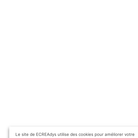
eCREAdys sur
A
Facebook
© 2026 eCREAdys. Fièrement propulsé par
S
Le site de ECREAdys utilise des cookies pour améliorer votre